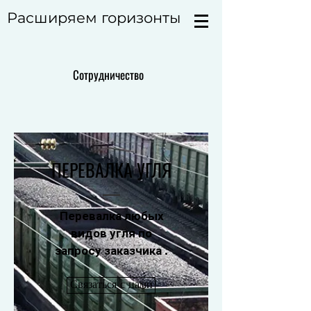
Расширяем горизонты
Сотрудничество
ПЕРЕВАЛКА УГЛЯ
Перевалка любых
видов угля по
запросу заказчика .
Связаться с нами